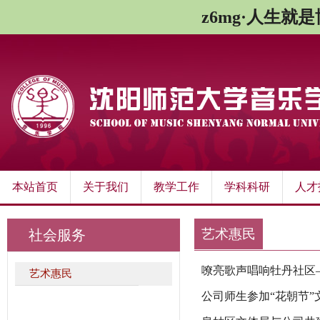
z6mg·人生就
本站首页
关于我们
教学工作
学科科研
人才
艺术惠民
社会服务
嘹亮歌声唱响牡丹社区—
艺术惠民
公司师生参加“花朝节”