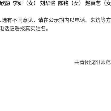
欣融 李妍
（女）
刘华洺 陈铭（女） 赵真艺（
人选有不同意见，请在公示期内以电话、来访等
电话应署报真实姓名。
共青团
沈阳师范