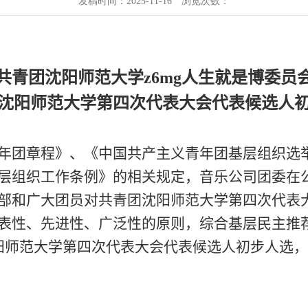
发稿时间：2025-11-16
浏览次数：
共青团
沈阳师范
大学
z6mg人生就是博
委员
沈阳师范
大学第
四
次代表大会代表候选人
年团章程》、《中国共产主义青年团基层组织选
层组织工作条例》的相关规定，
音乐
公司团委在
部和广大团员对共青团
沈阳师范
大学第
四
次代表
表性、先进性、广泛性的原则，综合基层民主推
阳师范
大学第
四
次代表大会代表候选人
初步
人选，